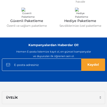
havale
Güvenli Paketleme
Hediye Paketleme
Özenli ve sağlam paketleme
Sevdiklerinize özel paketleme
Kampanyalardan Haberdar Ol!
Hemen E-posta listemize kayıt ol, en güncel kampanyalar
ve duyuruları ilk öğrenen sen ol.
Kaydol
ÜYELİK