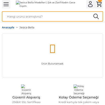
Geri Dön
Geri Dön
Geri Dön
Geri Dön
Geri Dön
ek İç Giyim
lotlu Çorap
i
Kedi/Köpek Ürünleri
Anasayfa
Jesica Bella
ecelik
nleri
Köpek Bakım Ürünleri
rı
eri
Köpek Ödül Mamaları
Köpek Şampuanları
Ürün Bulunamadı.
akımı
Güvenli Alışveriş
Kolay Ödeme Seçeneği
256bit SSL Sertifikası
Kredi kartıyla tek çekim veya