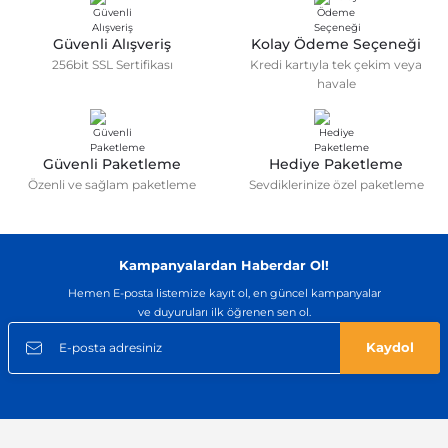
Ürün açıklamasında eksik bilgiler bulunuyor.
Deneyimini Paylaş
Ürün bilgilerinde hatalar bulunuyor.
Güvenli Alışveriş
Kolay Ödeme Seçeneği
256bit SSL Sertifikası
Kredi kartıyla tek çekim veya
Ürün fiyatı diğer sitelerden daha pahalı.
havale
Bu ürüne benzer farklı alternatifler olmalı.
Güvenli Paketleme
Hediye Paketleme
Özenli ve sağlam paketleme
Sevdiklerinize özel paketleme
Gönder
Kampanyalardan Haberdar Ol!
Hemen E-posta listemize kayıt ol, en güncel kampanyalar
ve duyuruları ilk öğrenen sen ol.
Kaydol