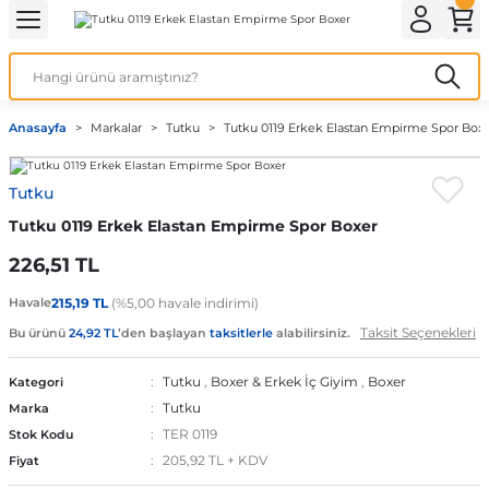
Geri Dön
Geri Dön
Geri Dön
Geri Dön
Geri Dön
ek İç Giyim
lotlu Çorap
i
Kedi/Köpek Ürünleri
Anasayfa
Markalar
Tutku
Tutku 0119 Erkek Elastan Empirme Spor Box
ecelik
nleri
Köpek Bakım Ürünleri
Tutku
rı
eri
Köpek Ödül Mamaları
Tutku 0119 Erkek Elastan Empirme Spor Boxer
Köpek Şampuanları
226,51 TL
Havale
215,19 TL
(%5,00 havale indirimi)
Taksit Seçenekleri
Bu ürünü
24,92 TL
’den başlayan
taksitlerle
alabilirsiniz.
akımı
Tutku
,
Boxer & Erkek İç Giyim
,
Boxer
Kategori
Tutku
Marka
TER 0119
Stok Kodu
205,92 TL + KDV
Fiyat