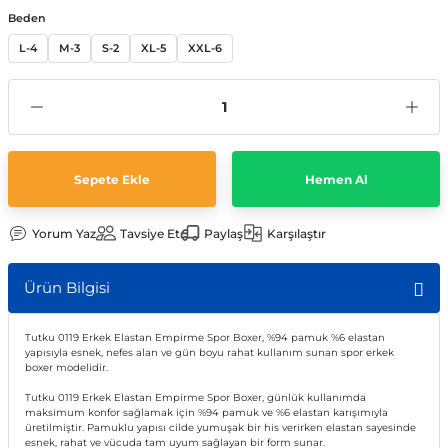
Beden
L-4
M-3
S-2
XL-5
XXL-6
Sepete Ekle
Hemen Al
Yorum Yaz
Tavsiye Et
Paylaş
Karşılaştır
Ürün Bilgisi
Tutku 0119 Erkek Elastan Empirme Spor Boxer, %94 pamuk %6 elastan
yapısıyla esnek, nefes alan ve gün boyu rahat kullanım sunan spor erkek
boxer modelidir.
Tutku 0119 Erkek Elastan Empirme Spor Boxer, günlük kullanımda
maksimum konfor sağlamak için %94 pamuk ve %6 elastan karışımıyla
üretilmiştir. Pamuklu yapısı cilde yumuşak bir his verirken elastan sayesinde
esnek, rahat ve vücuda tam uyum sağlayan bir form sunar.