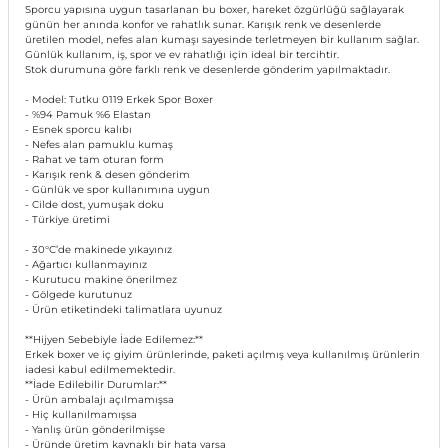
Sporcu yapısına uygun tasarlanan bu boxer, hareket özgürlüğü sağlayarak
günün her anında konfor ve rahatlık sunar. Karışık renk ve desenlerde
üretilen model, nefes alan kumaşı sayesinde terletmeyen bir kullanım sağlar.
Günlük kullanım, iş, spor ve ev rahatlığı için ideal bir tercihtir.
Stok durumuna göre farklı renk ve desenlerde gönderim yapılmaktadır.
- Model: Tutku 0119 Erkek Spor Boxer
- %94 Pamuk %6 Elastan
- Esnek sporcu kalıbı
- Nefes alan pamuklu kumaş
- Rahat ve tam oturan form
- Karışık renk & desen gönderim
- Günlük ve spor kullanımına uygun
- Cilde dost, yumuşak doku
- Türkiye üretimi
- 30°C’de makinede yıkayınız
- Ağartıcı kullanmayınız
- Kurutucu makine önerilmez
- Gölgede kurutunuz
- Ürün etiketindeki talimatlara uyunuz
**Hijyen Sebebiyle İade Edilemez:**
Erkek boxer ve iç giyim ürünlerinde, paketi açılmış veya kullanılmış ürünlerin
iadesi kabul edilmemektedir.
**İade Edilebilir Durumlar:**
- Ürün ambalajı açılmamışsa
- Hiç kullanılmamışsa
- Yanlış ürün gönderilmişse
- Üründe üretim kaynaklı bir hata varsa