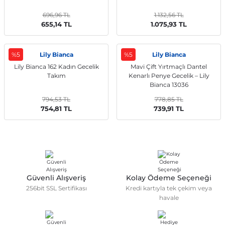
696,96 TL
1.132,56 TL
655,14 TL
1.075,93 TL
%5
Lily Bianca
%5
Lily Bianca
Lily Bianca 162 Kadın Gecelik
Mavi Çift Yırtmaçlı Dantel
Takım
Kenarlı Penye Gecelik – Lily
Bianca 13036
794,53 TL
778,85 TL
754,81 TL
739,91 TL
Güvenli Alışveriş
Kolay Ödeme Seçeneği
256bit SSL Sertifikası
Kredi kartıyla tek çekim veya
havale