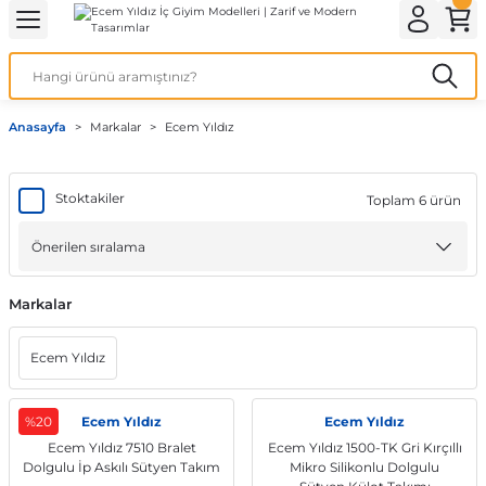
Geri Dön
Geri Dön
Geri Dön
Geri Dön
Geri Dön
ek İç Giyim
lotlu Çorap
i
Kedi/Köpek Ürünleri
Anasayfa
Markalar
Ecem Yıldız
ecelik
nleri
Köpek Bakım Ürünleri
rı
eri
Köpek Ödül Mamaları
Stoktakiler
Toplam 6 ürün
Köpek Şampuanları
Markalar
akımı
Ecem Yıldız
%20
Ecem Yıldız
Ecem Yıldız
Ecem Yıldız 7510 Bralet
Ecem Yıldız 1500-TK Gri Kırçıllı
Dolgulu İp Askılı Sütyen Takım
Mikro Silikonlu Dolgulu