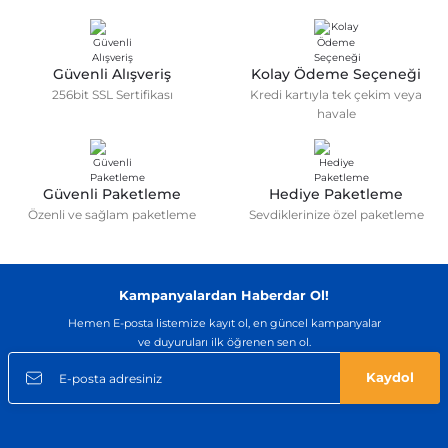
Güvenli Alışveriş
Kolay Ödeme Seçeneği
256bit SSL Sertifikası
Kredi kartıyla tek çekim veya
havale
Güvenli Paketleme
Hediye Paketleme
Özenli ve sağlam paketleme
Sevdiklerinize özel paketleme
Kampanyalardan Haberdar Ol!
Hemen E-posta listemize kayıt ol, en güncel kampanyalar
ve duyuruları ilk öğrenen sen ol.
Kaydol