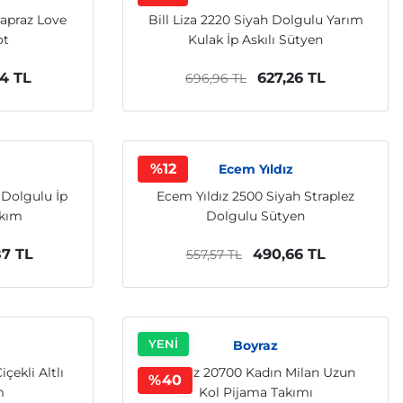
Çapraz Love
Bill Liza 2220 Siyah Dolgulu Yarım
ot
Kulak İp Askılı Sütyen
4 TL
627,26 TL
696,96 TL
%12
Ecem Yıldız
 Dolgulu İp
Ecem Yıldız 2500 Siyah Straplez
akım
Dolgulu Sütyen
87 TL
490,66 TL
557,57 TL
YENİ
Boyraz
ekli Altlı
Boyraz 20700 Kadın Milan Uzun
%40
m
Kol Pijama Takımı