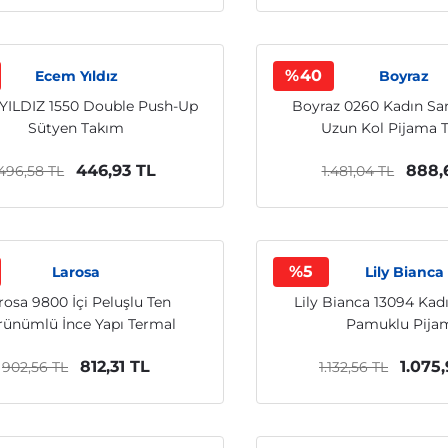
%40
Ecem Yıldız
Boyraz
YILDIZ 1550 Double Push-Up
Boyraz 0260 Kadın Sa
Sütyen Takım
Uzun Kol Pijama 
446,93 TL
888,
496,58 TL
1.481,04 TL
%5
Larosa
Lily Bianca
rosa 9800 İçi Peluşlu Ten
Lily Bianca 13094 Kad
ünümlü İnce Yapı Termal
Pamuklu Pija
Külotlu Çorap
812,31 TL
1.075
902,56 TL
1.132,56 TL