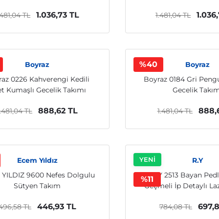
1.036,73 TL
1.036
.481,04 TL
1.481,04 TL
%40
Boyraz
Boyraz
az 0226 Kahverengi Kedili
Boyraz 0184 Gri Pengu
t Kumaşlı Gecelik Takımı
Gecelik Takım
888,62 TL
888,
1.481,04 TL
1.481,04 TL
YENİ
Ecem Yıldız
R.Y
YILDIZ 9600 Nefes Dolgulu
R.Y 2513 Bayan Pedl
%11
Sütyen Takım
Geçmeli İp Detaylı La
Sütyen
446,93 TL
697,8
496,58 TL
784,08 TL