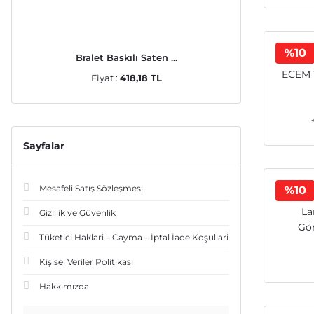
%10
Bralet Baskılı Saten ...
ECEM 
Fiyat :
418,18 TL
Sayfalar
Mesafeli Satış Sözleşmesi
%10
La
Gizlilik ve Güvenlik
Gör
Tüketici Haklari – Cayma – İptal İade Koşullari
Kişisel Veriler Politikası
Hakkımızda