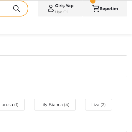
Giriş Yap
Sepetim
Üye Ol
Larosa
(1)
Lily Bianca
(4)
Liza
(2)