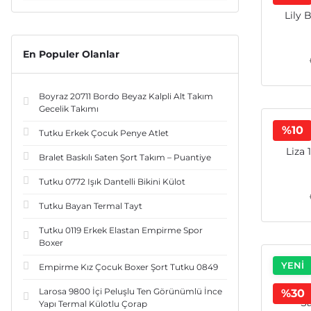
Lily 
En Populer Olanlar
Boyraz 20711 Bordo Beyaz Kalpli Alt Takım
Gecelik Takımı
%10
Tutku Erkek Çocuk Penye Atlet
Liza 
Bralet Baskılı Saten Şort Takım – Puantiye
Tutku 0772 Işık Dantelli Bikini Külot
Tutku Bayan Termal Tayt
Tutku 0119 Erkek Elastan Empirme Spor
Boxer
YENİ
Empirme Kız Çocuk Boxer Şort Tutku 0849
Boyra
Larosa 9800 İçi Peluşlu Ten Görünümlü İnce
%30
Sa
Yapı Termal Külotlu Çorap