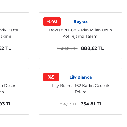
%40
Boyraz
ndy Battal
Boyraz 20688 Kadın Milan Uzun
Takımı
Kol Pijama Takımı
62 TL
888,62 TL
1.481,04 TL
%5
Lily Bianca
ın Desenli
Lily Bianca 162 Kadın Gecelik
ma
Takım
,93 TL
754,81 TL
794,53 TL