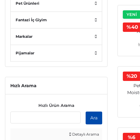
Pet Ürünleri
YENİ
Fantazi İç Giyim
Boyr
%40
A
Markalar
Pijamalar
%20
Hızlı Arama
Pe
Moist
Hızlı Ürün Arama
Ara
Detaylı Arama
%6