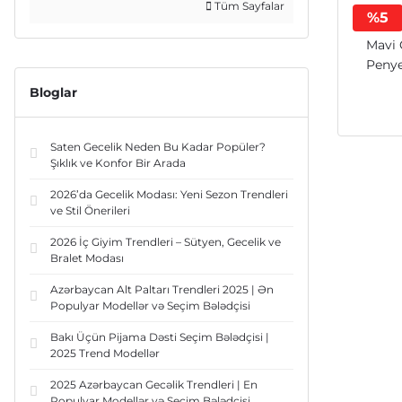
Tüm Sayfalar
%5
Mavi 
Penye
Bloglar
Saten Gecelik Neden Bu Kadar Popüler?
Şıklık ve Konfor Bir Arada
2026’da Gecelik Modası: Yeni Sezon Trendleri
ve Stil Önerileri
2026 İç Giyim Trendleri – Sütyen, Gecelik ve
Bralet Modası
Azərbaycan Alt Paltarı Trendleri 2025 | Ən
Populyar Modellər və Seçim Bələdçisi
Bakı Üçün Pijama Dəsti Seçim Bələdçisi |
2025 Trend Modellər
2025 Azərbaycan Gecəlik Trendleri | En
Populyar Modellər və Seçim Bələdçisi