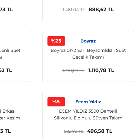
,73 TL
888,62 TL
1.481,04 TL
%25
Boyraz
enli Süet
Boyraz 0172 Sarı Beyaz Yıldızlı Süet
ı
Gecelik Takımı
62 TL
1.110,78 TL
1.481,04 TL
%5
Ecem Yıldız
i Erkası
ECEM YILDIZ 3500 Dantelli
zer Kesim
Silikonlu Dolgulu Sütyen Takım
3 TL
496,58 TL
522,72 TL