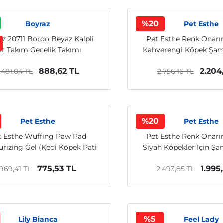
%20
Boyraz
Pet Esthe
az 20711 Bordo Beyaz Kalpli
Pet Esthe Renk Onarı
lt Takım Gecelik Takımı
Kahverengi Köpek Şa
ml
888,62 TL
2.204
1.481,04 TL
2.756,16 TL
%20
Pet Esthe
Pet Esthe
t Esthe Wuffing Paw Pad
Pet Esthe Renk Onarı
urizing Gel (Kedi Köpek Pati
Siyah Köpekler İçin Ş
Bakım Jeli)
ml
775,53 TL
1.995
969,41 TL
2.493,85 TL
%5
Lily Bianca
Feel Lady