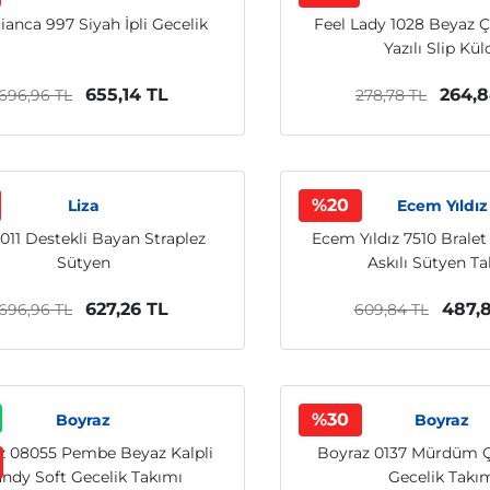
Bianca 997 Siyah İpli Gecelik
Feel Lady 1028 Beyaz 
Yazılı Slip Kül
655,14 TL
264,8
696,96 TL
278,78 TL
%20
Liza
Ecem Yıldız
1011 Destekli Bayan Straplez
Ecem Yıldız 7510 Bralet
Sütyen
Askılı Sütyen T
627,26 TL
487,
696,96 TL
609,84 TL
%30
Boyraz
Boyraz
z 08055 Pembe Beyaz Kalpli
Boyraz 0137 Mürdüm Çiç
ndy Soft Gecelik Takımı
Gecelik Takı