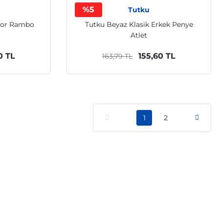
%5
Tutku
por Rambo
Tutku Beyaz Klasik Erkek Penye
Atlet
0 TL
155,60 TL
163,79 TL
1
2