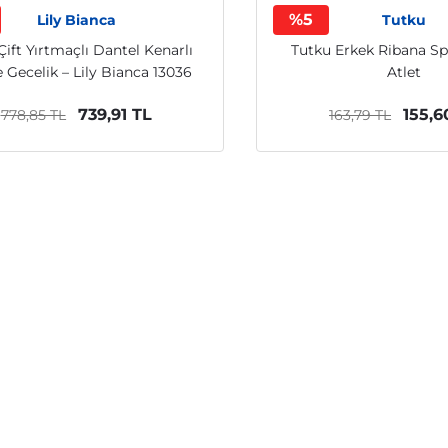
%5
Lily Bianca
Tutku
Çift Yırtmaçlı Dantel Kenarlı
Tutku Erkek Ribana S
 Gecelik – Lily Bianca 13036
Atlet
739,91 TL
155,6
778,85 TL
163,79 TL