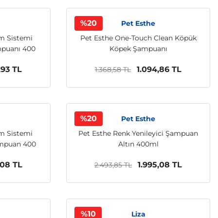
%20
Pet Esthe
m Sistemi
Pet Esthe One-Touch Clean Köpük
mpuanı 400
Köpek Şampuanı
,93 TL
1.094,86 TL
1.368,58 TL
%20
Pet Esthe
m Sistemi
Pet Esthe Renk Yenileyici Şampuan
ampuan 400
Altın 400ml
,08 TL
1.995,08 TL
2.493,85 TL
%10
Liza