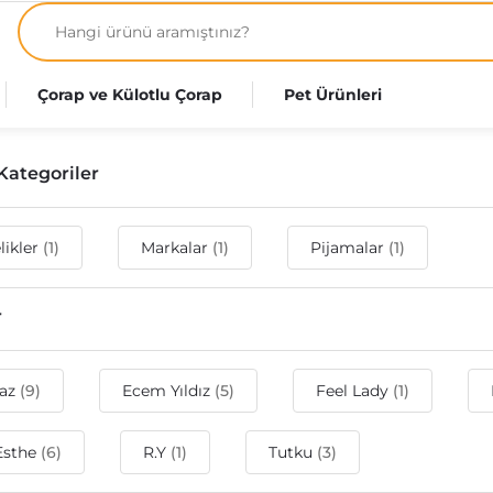
Çorap ve Külotlu Çorap
Pet Ürünleri
t Kategoriler
likler
(1)
Markalar
(1)
Pijamalar
(1)
r
raz
(9)
Ecem Yıldız
(5)
Feel Lady
(1)
Esthe
(6)
R.Y
(1)
Tutku
(3)