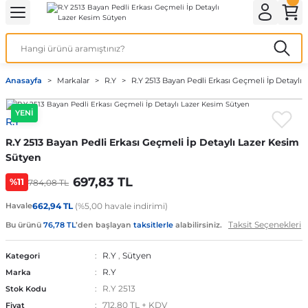
Geri Dön
Geri Dön
Geri Dön
Geri Dön
Geri Dön
ek İç Giyim
lotlu Çorap
i
Kedi/Köpek Ürünleri
Anasayfa
Markalar
R.Y
R.Y 2513 Bayan Pedli Erkası Geçmeli İp Detaylı
ecelik
nleri
Köpek Bakım Ürünleri
YENİ
R.Y
rı
eri
Köpek Ödül Mamaları
R.Y 2513 Bayan Pedli Erkası Geçmeli İp Detaylı Lazer Kesim
Köpek Şampuanları
Sütyen
697,83 TL
%11
784,08 TL
Havale
662,94 TL
(%5,00 havale indirimi)
akımı
Taksit Seçenekleri
Bu ürünü
76,78 TL
’den başlayan
taksitlerle
alabilirsiniz.
R.Y
,
Sütyen
Kategori
R.Y
Marka
R.Y 2513
Stok Kodu
712,80 TL + KDV
Fiyat