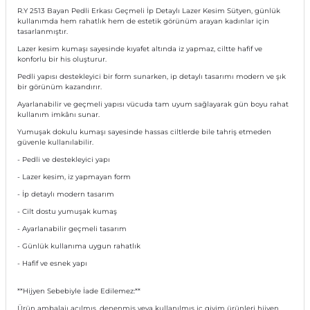
R.Y 2513 Bayan Pedli Erkası Geçmeli İp Detaylı Lazer Kesim Sütyen, günlük
kullanımda hem rahatlık hem de estetik görünüm arayan kadınlar için
tasarlanmıştır.
Lazer kesim kumaşı sayesinde kıyafet altında iz yapmaz, ciltte hafif ve
konforlu bir his oluşturur.
Pedli yapısı destekleyici bir form sunarken, ip detaylı tasarımı modern ve şık
bir görünüm kazandırır.
Ayarlanabilir ve geçmeli yapısı vücuda tam uyum sağlayarak gün boyu rahat
kullanım imkânı sunar.
Yumuşak dokulu kumaşı sayesinde hassas ciltlerde bile tahriş etmeden
güvenle kullanılabilir.
- Pedli ve destekleyici yapı
- Lazer kesim, iz yapmayan form
- İp detaylı modern tasarım
- Cilt dostu yumuşak kumaş
- Ayarlanabilir geçmeli tasarım
- Günlük kullanıma uygun rahatlık
- Hafif ve esnek yapı
**Hijyen Sebebiyle İade Edilemez:**
Ürün ambalajı açılmış, denenmiş veya kullanılmış iç giyim ürünleri hijyen