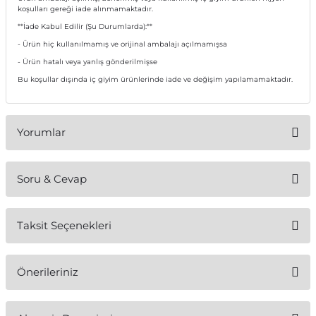
koşulları gereği iade alınmamaktadır.
**İade Kabul Edilir (Şu Durumlarda):**
- Ürün hiç kullanılmamış ve orijinal ambalajı açılmamışsa
- Ürün hatalı veya yanlış gönderilmişse
Bu koşullar dışında iç giyim ürünlerinde iade ve değişim yapılamamaktadır.
Yorumlar
Soru & Cevap
Bu ürüne ilk yorumu siz yapın!
Taksit Seçenekleri
Yorum Yaz
Ürün hakkında henüz soru sorulmamış.
Önerileriniz
Soru Sor
Bu ürünün fiyat bilgisi, resim, ürün açıklamalarında ve diğer