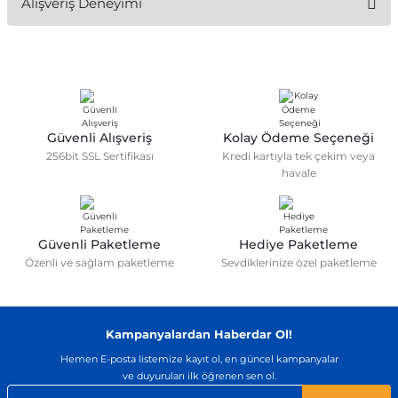
Alışveriş Deneyimi
konularda yetersiz gördüğünüz noktaları öneri formunu
kullanarak tarafımıza iletebilirsiniz.
Görüş ve önerileriniz için teşekkür ederiz.
Sitemize ilk yorumu siz yapın!
Ürün resmi kalitesiz, bozuk veya görüntülenemiyor.
Ürün açıklamasında eksik bilgiler bulunuyor.
Deneyimini Paylaş
Ürün bilgilerinde hatalar bulunuyor.
Güvenli Alışveriş
Kolay Ödeme Seçeneği
256bit SSL Sertifikası
Kredi kartıyla tek çekim veya
Ürün fiyatı diğer sitelerden daha pahalı.
havale
Bu ürüne benzer farklı alternatifler olmalı.
Güvenli Paketleme
Hediye Paketleme
Özenli ve sağlam paketleme
Sevdiklerinize özel paketleme
Gönder
Kampanyalardan Haberdar Ol!
Hemen E-posta listemize kayıt ol, en güncel kampanyalar
ve duyuruları ilk öğrenen sen ol.