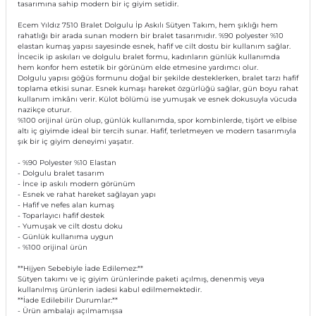
tasarımına sahip modern bir iç giyim setidir.
Ecem Yıldız 7510 Bralet Dolgulu İp Askılı Sütyen Takım, hem şıklığı hem
rahatlığı bir arada sunan modern bir bralet tasarımıdır. %90 polyester %10
elastan kumaş yapısı sayesinde esnek, hafif ve cilt dostu bir kullanım sağlar.
İncecik ip askıları ve dolgulu bralet formu, kadınların günlük kullanımda
hem konfor hem estetik bir görünüm elde etmesine yardımcı olur.
Dolgulu yapısı göğüs formunu doğal bir şekilde desteklerken, bralet tarzı hafif
toplama etkisi sunar. Esnek kumaşı hareket özgürlüğü sağlar, gün boyu rahat
kullanım imkânı verir. Külot bölümü ise yumuşak ve esnek dokusuyla vücuda
nazikçe oturur.
%100 orijinal ürün olup, günlük kullanımda, spor kombinlerde, tişört ve elbise
altı iç giyimde ideal bir tercih sunar. Hafif, terletmeyen ve modern tasarımıyla
şık bir iç giyim deneyimi yaşatır.
- %90 Polyester %10 Elastan
- Dolgulu bralet tasarım
- İnce ip askılı modern görünüm
- Esnek ve rahat hareket sağlayan yapı
- Hafif ve nefes alan kumaş
- Toparlayıcı hafif destek
- Yumuşak ve cilt dostu doku
- Günlük kullanıma uygun
- %100 orijinal ürün
**Hijyen Sebebiyle İade Edilemez:**
Sütyen takımı ve iç giyim ürünlerinde paketi açılmış, denenmiş veya
kullanılmış ürünlerin iadesi kabul edilmemektedir.
**İade Edilebilir Durumlar:**
- Ürün ambalajı açılmamışsa