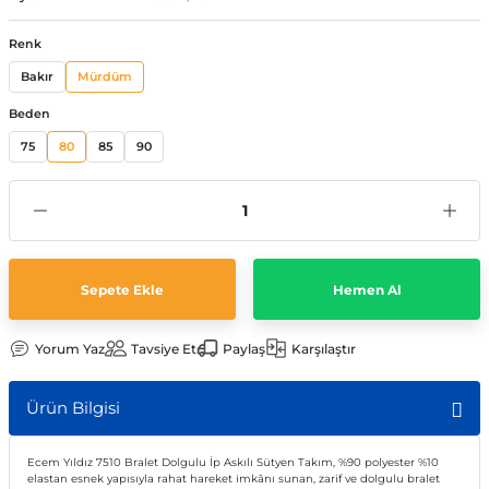
Renk
Bakır
Mürdüm
Beden
75
80
85
90
Sepete Ekle
Hemen Al
Yorum Yaz
Tavsiye Et
Paylaş
Karşılaştır
Ürün Bilgisi
Ecem Yıldız 7510 Bralet Dolgulu İp Askılı Sütyen Takım, %90 polyester %10
elastan esnek yapısıyla rahat hareket imkânı sunan, zarif ve dolgulu bralet