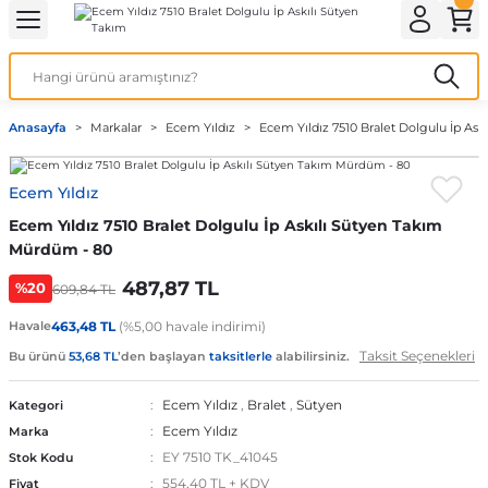
Geri Dön
Geri Dön
Geri Dön
Geri Dön
Geri Dön
ek İç Giyim
lotlu Çorap
i
Kedi/Köpek Ürünleri
Anasayfa
Markalar
Ecem Yıldız
Ecem Yıldız 7510 Bralet Dolgulu İp As
ecelik
nleri
Köpek Bakım Ürünleri
Ecem Yıldız
rı
eri
Köpek Ödül Mamaları
Ecem Yıldız 7510 Bralet Dolgulu İp Askılı Sütyen Takım
Köpek Şampuanları
Mürdüm - 80
487,87 TL
%20
609,84 TL
Havale
463,48 TL
(%5,00 havale indirimi)
akımı
Taksit Seçenekleri
Bu ürünü
53,68 TL
’den başlayan
taksitlerle
alabilirsiniz.
Ecem Yıldız
,
Bralet
,
Sütyen
Kategori
Ecem Yıldız
Marka
EY 7510 TK_41045
Stok Kodu
554,40 TL + KDV
Fiyat