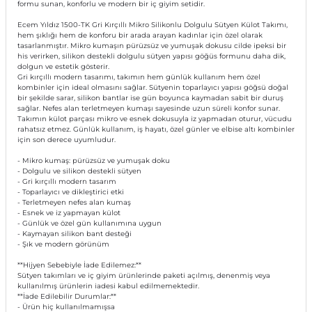
formu sunan, konforlu ve modern bir iç giyim setidir.
Ecem Yıldız 1500-TK Gri Kırçıllı Mikro Silikonlu Dolgulu Sütyen Külot Takımı,
hem şıklığı hem de konforu bir arada arayan kadınlar için özel olarak
tasarlanmıştır. Mikro kumaşın pürüzsüz ve yumuşak dokusu cilde ipeksi bir
his verirken, silikon destekli dolgulu sütyen yapısı göğüs formunu daha dik,
dolgun ve estetik gösterir.
Gri kırçıllı modern tasarımı, takımın hem günlük kullanım hem özel
kombinler için ideal olmasını sağlar. Sütyenin toparlayıcı yapısı göğsü doğal
bir şekilde sarar, silikon bantlar ise gün boyunca kaymadan sabit bir duruş
sağlar. Nefes alan terletmeyen kumaşı sayesinde uzun süreli konfor sunar.
Takımın külot parçası mikro ve esnek dokusuyla iz yapmadan oturur, vücudu
rahatsız etmez. Günlük kullanım, iş hayatı, özel günler ve elbise altı kombinler
için son derece uyumludur.
- Mikro kumaş: pürüzsüz ve yumuşak doku
- Dolgulu ve silikon destekli sütyen
- Gri kırçıllı modern tasarım
- Toparlayıcı ve dikleştirici etki
- Terletmeyen nefes alan kumaş
- Esnek ve iz yapmayan külot
- Günlük ve özel gün kullanımına uygun
- Kaymayan silikon bant desteği
- Şık ve modern görünüm
**Hijyen Sebebiyle İade Edilemez:**
Sütyen takımları ve iç giyim ürünlerinde paketi açılmış, denenmiş veya
kullanılmış ürünlerin iadesi kabul edilmemektedir.
**İade Edilebilir Durumlar:**
- Ürün hiç kullanılmamışsa