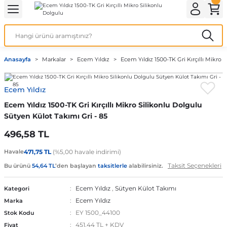
Geri Dön
Geri Dön
Geri Dön
Geri Dön
Geri Dön
ek İç Giyim
lotlu Çorap
i
Kedi/Köpek Ürünleri
Anasayfa
Markalar
Ecem Yıldız
Ecem Yıldız 1500-TK Gri Kırçıllı Mikro 
ecelik
nleri
Köpek Bakım Ürünleri
Ecem Yıldız
rı
eri
Köpek Ödül Mamaları
Ecem Yıldız 1500-TK Gri Kırçıllı Mikro Silikonlu Dolgulu
Köpek Şampuanları
Sütyen Külot Takımı Gri - 85
496,58 TL
Havale
471,75 TL
(%5,00 havale indirimi)
akımı
Taksit Seçenekleri
Bu ürünü
54,64 TL
’den başlayan
taksitlerle
alabilirsiniz.
Ecem Yıldız
,
Sütyen Külot Takımı
Kategori
Ecem Yıldız
Marka
EY 1500_44100
Stok Kodu
451,44 TL + KDV
Fiyat