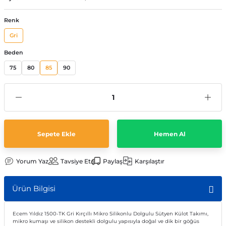
Renk
Gri
Beden
75
80
85
90
Sepete Ekle
Hemen Al
Yorum Yaz
Tavsiye Et
Paylaş
Karşılaştır
Ürün Bilgisi
Ecem Yıldız 1500-TK Gri Kırçıllı Mikro Silikonlu Dolgulu Sütyen Külot Takımı,
mikro kumaşı ve silikon destekli dolgulu yapısıyla doğal ve dik bir göğüs