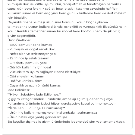
Yumuşak dokusu ciltle uyumludur, tahriş etmez ve terletmeyen pamuklu
yapısı gün boyu ferahlık sağlar. İnce ip askılı tasarımı sayesinde hafif bir
kullanım sunar ve hem ev giyimi hem günlük kullanım hem de dört mevsim
için idealdir.
Dayanıklı ribana kumaşı uzun süre formunu korur. Doğru yıkama
talimatlarına uygun kullanıldığında, esnekliği ve yumuşaklığı ilk günkü halini
korur. Renkli alternatifler sunan bu model hem konforlu hem de şık bir iç
giyim seçeneğidir.
Ürün Özellikleri:
- %100 pamuk ribana kumaş
- Yumuşak ve doğal esnek doku
- Nefes alan ve terletmeyen yapı
- Zarif ince ip askılı tasarım
- Cilt dostu pamuklu yapı
- Günlük kullanım için ideal
- Vücuda tam uyum sağlayan ribana elastikiyeti
- Dört mevsim kullanım
- Hafif ve konforlu form
- Dayanıklı ve uzun ömürlü kumaş
İade Politikası:
**Hijyen Sebebiyle İade Edilemez:**
İç giyim kategorisindeki ürünlerde, ambalajı açılmış, denenmiş veya
kullanılmış ürünlerin iadesi hijyen gerekçesiyle kabul edilmemektedir.
**İade Kabul Edilir (Şu Durumlarda):**
- Ürün hiç kullanılmamış ve orijinal ambalajı açılmamışsa
- Ürün hatalı veya yanlış gönderilmişse
Bu koşullar dışında iç giyim ürünlerinde iade ve değişim yapılamamaktadır.