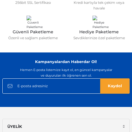
256bit SSL Sertifikası
Kredi kartıyla tek çekim veya
Ürün fiyatı diğer sitelerden daha pahalı.
havale
Bu ürüne benzer farklı alternatifler olmalı.
Güvenli Paketleme
Hediye Paketleme
Özenli ve sağlam paketleme
Sevdiklerinize özel paketleme
Gönder
Kampanyalardan Haberdar Ol!
Hemen E-posta listemize kayıt ol, en güncel kampanyalar
ve duyuruları ilk öğrenen sen ol.
Kaydol
ÜYELİK