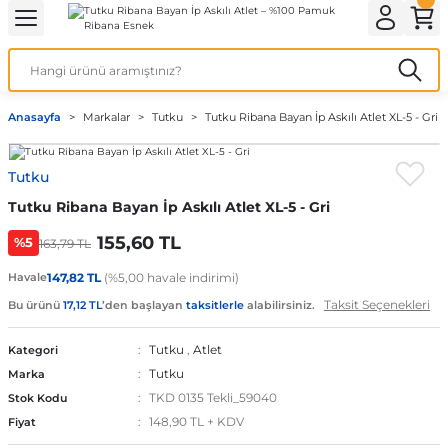
Geri Dön
Geri Dön
Geri Dön
Geri Dön
Geri Dön
ek İç Giyim
lotlu Çorap
i
Kedi/Köpek Ürünleri
Anasayfa
Markalar
Tutku
Tutku Ribana Bayan İp Askılı Atlet XL-5 - Gri
ecelik
nleri
Köpek Bakım Ürünleri
Tutku
rı
eri
Köpek Ödül Mamaları
Tutku Ribana Bayan İp Askılı Atlet XL-5 - Gri
Köpek Şampuanları
155,60 TL
%5
163,79 TL
Havale
147,82 TL
(%5,00 havale indirimi)
Taksit Seçenekleri
Bu ürünü
17,12 TL
’den başlayan
taksitlerle
alabilirsiniz.
akımı
Tutku
,
Atlet
Kategori
Tutku
Marka
TKD 0135 Tekli_59040
Stok Kodu
148,90 TL + KDV
Fiyat