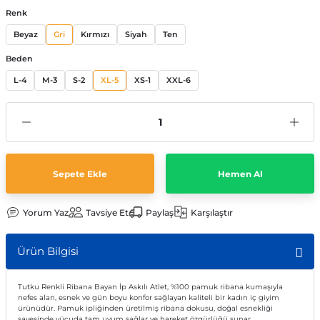
Renk
Beyaz
Gri
Kırmızı
Siyah
Ten
Beden
L-4
M-3
S-2
XL-5
XS-1
XXL-6
Sepete Ekle
Hemen Al
Yorum Yaz
Tavsiye Et
Paylaş
Karşılaştır
Ürün Bilgisi
Tutku Renkli Ribana Bayan İp Askılı Atlet, %100 pamuk ribana kumaşıyla
nefes alan, esnek ve gün boyu konfor sağlayan kaliteli bir kadın iç giyim
ürünüdür. Pamuk ipliğinden üretilmiş ribana dokusu, doğal esnekliği
sayesinde vücuda tam uyum sağlar ve hareket özgürlüğü sunar.