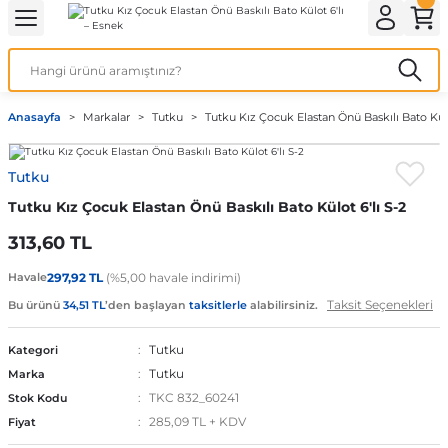
Geri Dön
Geri Dön
Geri Dön
Geri Dön
Geri Dön
ek İç Giyim
lotlu Çorap
i
Kedi/Köpek Ürünleri
Anasayfa
Markalar
Tutku
Tutku Kız Çocuk Elastan Önü Baskılı Bato Külo
ecelik
nleri
Köpek Bakım Ürünleri
Tutku
rı
eri
Köpek Ödül Mamaları
Tutku Kız Çocuk Elastan Önü Baskılı Bato Külot 6'lı S-2
Köpek Şampuanları
313,60 TL
Havale
297,92 TL
(%5,00 havale indirimi)
Taksit Seçenekleri
Bu ürünü
34,51 TL
’den başlayan
taksitlerle
alabilirsiniz.
akımı
Tutku
Kategori
Tutku
Marka
TKC 832_60241
Stok Kodu
285,09 TL + KDV
Fiyat