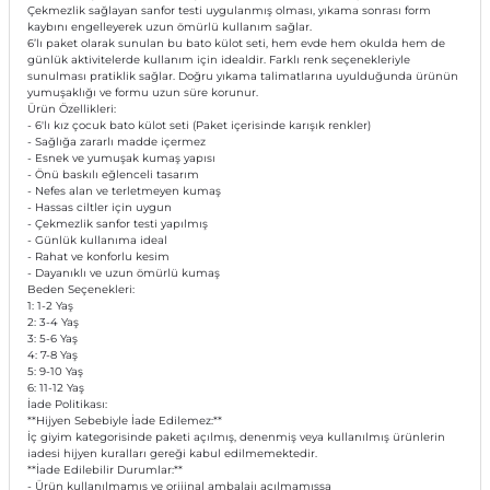
Çekmezlik sağlayan sanfor testi uygulanmış olması, yıkama sonrası form
kaybını engelleyerek uzun ömürlü kullanım sağlar.
6’lı paket olarak sunulan bu bato külot seti, hem evde hem okulda hem de
günlük aktivitelerde kullanım için idealdir. Farklı renk seçenekleriyle
sunulması pratiklik sağlar. Doğru yıkama talimatlarına uyulduğunda ürünün
yumuşaklığı ve formu uzun süre korunur.
Ürün Özellikleri:
- 6'lı kız çocuk bato külot seti (Paket içerisinde karışık renkler)
- Sağlığa zararlı madde içermez
- Esnek ve yumuşak kumaş yapısı
- Önü baskılı eğlenceli tasarım
- Nefes alan ve terletmeyen kumaş
- Hassas ciltler için uygun
- Çekmezlik sanfor testi yapılmış
- Günlük kullanıma ideal
- Rahat ve konforlu kesim
- Dayanıklı ve uzun ömürlü kumaş
Beden Seçenekleri:
1: 1-2 Yaş
2: 3-4 Yaş
3: 5-6 Yaş
4: 7-8 Yaş
5: 9-10 Yaş
6: 11-12 Yaş
İade Politikası:
**Hijyen Sebebiyle İade Edilemez:**
İç giyim kategorisinde paketi açılmış, denenmiş veya kullanılmış ürünlerin
iadesi hijyen kuralları gereği kabul edilmemektedir.
**İade Edilebilir Durumlar:**
- Ürün kullanılmamış ve orijinal ambalajı açılmamışsa