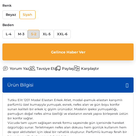
Renk
Beyaz
Siyah
Beden
L-4
M-3
S-2
XL-5
XXL-6
Gelince Haber Ver
Yorum Yaz
Tavsiye Et
Paylaş
Karşılaştır
Ürün Bilgisi
Tutku Elit 1201 Modal Elastan Erkek Atlet, modal–pamuk–elastan karışımlı
parfümlü özel kumaşıyla yumuşak, esnek, nefes alan ve gün boyu konfor
sunan kaliteli bir erkek iç giyim ürünüdür. Modalın ipeksi yumuşaklığı,
pamuğun doğal nefes alma özelliği ve elastanın esnek yapısı birleşerek üstün
bir konfor sağlar.
Vücuda tam uyum sağlayan esnek formu sayesinde gün içerisinde hareket
özgürlüğü sunar. Terletmeyen nefes alan dokusu hem günlük kullanım hem
de spor aktiviteleri için ideal bir rahatlık oluşturur. Parfümlü kumaşı ferah bir