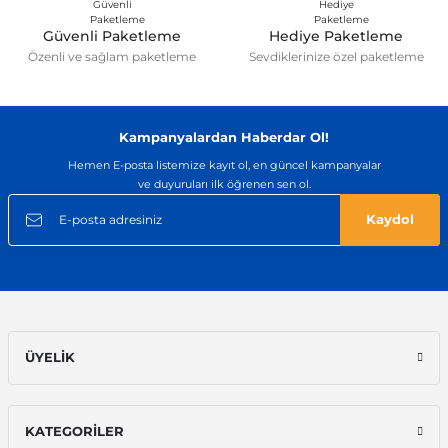
Güvenli Paketleme
Hediye Paketleme
Özenli ve sağlam paketleme
Sevdiklerinize özel paketleme
Gönder
Kampanyalardan Haberdar Ol!
Hemen E-posta listemize kayıt ol, en güncel kampanyalar
ve duyuruları ilk öğrenen sen ol.
Kaydol
ÜYELİK
KATEGORİLER