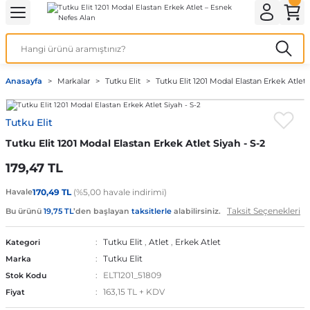
Geri Dön
Geri Dön
Geri Dön
Geri Dön
Geri Dön
ek İç Giyim
lotlu Çorap
i
Kedi/Köpek Ürünleri
Anasayfa
Markalar
Tutku Elit
Tutku Elit 1201 Modal Elastan Erkek Atlet 
ecelik
nleri
Köpek Bakım Ürünleri
Tutku Elit
rı
eri
Köpek Ödül Mamaları
Tutku Elit 1201 Modal Elastan Erkek Atlet Siyah - S-2
Köpek Şampuanları
179,47 TL
Havale
170,49 TL
(%5,00 havale indirimi)
Taksit Seçenekleri
Bu ürünü
19,75 TL
’den başlayan
taksitlerle
alabilirsiniz.
akımı
Tutku Elit
,
Atlet
,
Erkek Atlet
Kategori
Tutku Elit
Marka
ELT1201_51809
Stok Kodu
163,15 TL + KDV
Fiyat