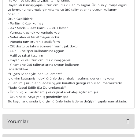
his verir ve cilt dostu yapısı tahrişi önler.
Dayanıklı kumaş yapısı uzun ömürlü kullanım sağlar. Ürünün yumuşaklığını
ve formunu korumak için yıkama ve ütü talimatlarına uygun kullanım
önerilir.
Ürün Özellikleri:
- Parfümlü özel kumaş
- %47 Modal – %47 Pamuk – %6 Elastan
- Yumuşak, esnek ve konforlu yapı
- Nefes alan ve terletmeyen doku
- Vücuda tam oturan elastik form
- Cilt dostu ve tahriş etmeyen yumuşak doku
- Günlük ve spor kullanımına uygun
- Hafif ve rahat tasarım
- Dayanıklı ve uzun ömürlü kumaş yapısı
- Yıkama ve ütü talimatlarına uygun kullanım
İade Politikası:
**Hijyen Sebebiyle İade Edilemez:**
İç giyim kategorisindeki ürünlerde ambalajı açılmış, denenmiş veya
kullanılmış ürünlerin iadesi hijyen kuralları gereği kabul edilmemektedir.
**İade Kabul Edilir (Şu Durumlarda):**
- Ürün hiç kullanılmamış ve orijinal ambalajı açılmamışsa
- Ürün hatalı veya yanlış gönderilmişse
Bu koşullar dışında iç giyim ürünlerinde iade ve değişim yapılamamaktadır.
Yorumlar