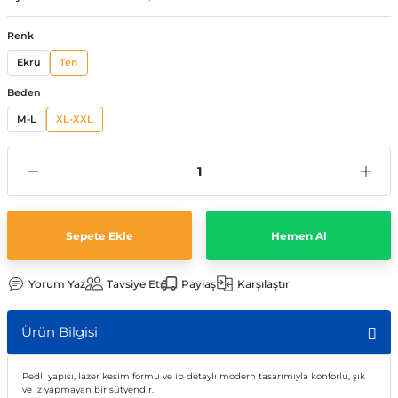
Renk
Ekru
Ten
Beden
M-L
XL-XXL
Sepete Ekle
Hemen Al
Yorum Yaz
Tavsiye Et
Paylaş
Karşılaştır
Ürün Bilgisi
Pedli yapısı, lazer kesim formu ve ip detaylı modern tasarımıyla konforlu, şık
ve iz yapmayan bir sütyendir.