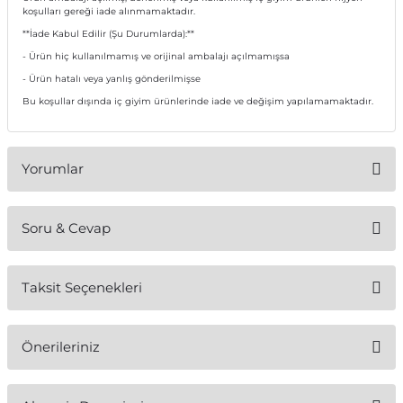
koşulları gereği iade alınmamaktadır.
**İade Kabul Edilir (Şu Durumlarda):**
- Ürün hiç kullanılmamış ve orijinal ambalajı açılmamışsa
- Ürün hatalı veya yanlış gönderilmişse
Bu koşullar dışında iç giyim ürünlerinde iade ve değişim yapılamamaktadır.
Yorumlar
Soru & Cevap
Bu ürüne ilk yorumu siz yapın!
Taksit Seçenekleri
Yorum Yaz
Ürün hakkında henüz soru sorulmamış.
Önerileriniz
Soru Sor
Bu ürünün fiyat bilgisi, resim, ürün açıklamalarında ve diğer