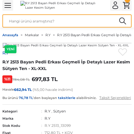
Geri Dön
Geri Dön
Geri Dön
Geri Dön
Geri Dön
ek İç Giyim
lotlu Çorap
i
Kedi/Köpek Ürünleri
Anasayfa
Markalar
R.Y
R.Y 2513 Bayan Pedli Erkası Geçmeli İp Detaylı
ecelik
nleri
Köpek Bakım Ürünleri
YENİ
R.Y
rı
eri
Köpek Ödül Mamaları
R.Y 2513 Bayan Pedli Erkası Geçmeli İp Detaylı Lazer Kesim
Köpek Şampuanları
Sütyen Ten - XL-XXL
697,83 TL
%11
784,08 TL
Havale
662,94 TL
(%5,00 havale indirimi)
akımı
Taksit Seçenekleri
Bu ürünü
76,78 TL
’den başlayan
taksitlerle
alabilirsiniz.
R.Y
,
Sütyen
Kategori
R.Y
Marka
R.Y 2513_13099
Stok Kodu
712,80 TL + KDV
Fiyat