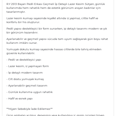
R.Y 2513 Bayan Pedli Erkası Geçmeli İp Detaylı Lazer Kesim Sütyen, günlük
kullanımda hem rahatlık hem de estetik görünüm arayan kadınlar için
tasarlanmıştır.
Lazer kesim kumaşı sayesinde kıyafet altında iz yapmaz, ciltte hafif ve
konforlu bir his oluşturur.
Pedli yapısı destekleyici bir form sunarken, ip detaylı tasarımı modern ve şık
bir görünüm kazandırır.
Ayarlanabilir ve geçmeli yapısı vücuda tam uyum sağlayarak gün boyu rahat
kullanım imkânı sunar.
Yumuşak dokulu kumaşı sayesinde hassas ciltlerde bile tahriş etmeden
güvenle kullanılabilir.
- Pedli ve destekleyici yapı
- Lazer kesim, iz yapmayan form
- İp detaylı modern tasarım
- Cilt dostu yumuşak kumaş
- Ayarlanabilir geçmeli tasarım
- Günlük kullanıma uygun rahatlık
- Hafif ve esnek yapı
**Hijyen Sebebiyle İade Edilemez:**
Ürün ambalajı açılmış, denenmiş veya kullanılmış iç giyim ürünleri hijyen