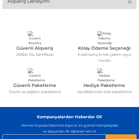
Alışveriş Deneyimi
konularda yetersiz gördüğünüz noktaları öneri formunu
kullanarak tarafımıza iletebilirsiniz.
Görüş ve önerileriniz için teşekkür ederiz.
Sitemize ilk yorumu siz yapın!
Ürün resmi kalitesiz, bozuk veya görüntülenemiyor.
Ürün açıklamasında eksik bilgiler bulunuyor.
Deneyimini Paylaş
Ürün bilgilerinde hatalar bulunuyor.
Güvenli Alışveriş
Kolay Ödeme Seçeneği
256bit SSL Sertifikası
Kredi kartıyla tek çekim veya
Ürün fiyatı diğer sitelerden daha pahalı.
havale
Bu ürüne benzer farklı alternatifler olmalı.
Güvenli Paketleme
Hediye Paketleme
Özenli ve sağlam paketleme
Sevdiklerinize özel paketleme
Gönder
Kampanyalardan Haberdar Ol!
Hemen E-posta listemize kayıt ol, en güncel kampanyalar
ve duyuruları ilk öğrenen sen ol.