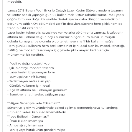
modeldir.
Larosa 2715 Bayan Pedli Erka İp Detaylı Lazer Kesim Sütyen, modern tasarımı
ve konfor odaklı yapısıyla günlük kullanımda üstün rahatlık sunar. Pedli yapısı
göğüs formunu doğal bir şekilde destekleyerek daha düzgün ve estetik bir
görünüm sağlar. Ön bölümdeki zarif ip detayları, sütyene hem şıklık hem de
trend bir stil kazandırır.
Lazer kesim teknolojisi sayesinde yan ve arka bölümler iz yapmaz, kıyafetlerin
altında belli olmaz ve gün boyu pürüzsüz bir görünüm sunar. Yumuşak
dokulu kumaşı ciltle uyumlu olup terletmeyen hafif bir kullanım sağlar.
Hem günlük kullanım hem özel kombinler için ideal olan bu model, rahatlığı,
hafifliği ve modern tasarımıyla iç giyimde şıklık arayan kadınlar için
mükemmel bir tercihtir.
- Pedli ve doğal destekli yapı
- Şık ip detaylı modern tasarım
- Lazer kesim iz yapmayan form
- Yumuşak ve hafif kumaş
- Terletmeyen nefes alan yapı
- Günlük kullanım için ideal
- Kıyafet altında belli olmayan görünüm
- Esnek ve rahat hareket sağlayan yapı
**Hijyen Sebebiyle İade Edilemez:**
Sütyen ve iç giyim ürünlerinde paketi açılmış, denenmiş veya kullanılmış
ürünlerin iadesi kabul edilmemektedir.
**İade Edilebilir Durumlar:**
- Ürün kullanılmamışsa
- Ambalajı açılmamışsa
- Yanlış veya hatalı ürün gönderilmişse