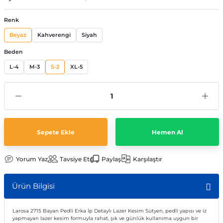
Renk
Beyaz
Kahverengi
Siyah
Beden
L-4
M-3
S-2
XL-5
Sepete Ekle
Hemen Al
Yorum Yaz
Tavsiye Et
Paylaş
Karşılaştır
Ürün Bilgisi
Larosa 2715 Bayan Pedli Erka İp Detaylı Lazer Kesim Sütyen, pedli yapısı ve iz
yapmayan lazer kesim formuyla rahat, şık ve günlük kullanıma uygun bir