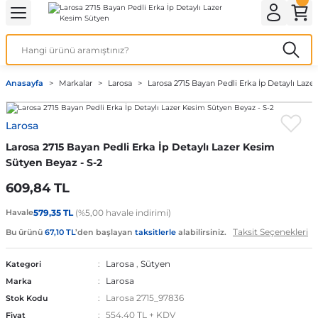
Geri Dön
Geri Dön
Geri Dön
Geri Dön
Geri Dön
ek İç Giyim
lotlu Çorap
i
Kedi/Köpek Ürünleri
Anasayfa
Markalar
Larosa
Larosa 2715 Bayan Pedli Erka İp Detaylı Laze
ecelik
nleri
Köpek Bakım Ürünleri
Larosa
rı
eri
Köpek Ödül Mamaları
Larosa 2715 Bayan Pedli Erka İp Detaylı Lazer Kesim
Köpek Şampuanları
Sütyen Beyaz - S-2
609,84 TL
Havale
579,35 TL
(%5,00 havale indirimi)
akımı
Taksit Seçenekleri
Bu ürünü
67,10 TL
’den başlayan
taksitlerle
alabilirsiniz.
Larosa
,
Sütyen
Kategori
Larosa
Marka
Larosa 2715_97836
Stok Kodu
554,40 TL + KDV
Fiyat