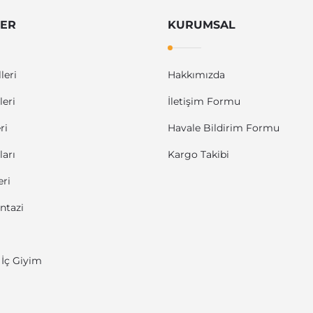
LER
KURUMSAL
leri
Hakkımızda
eri
İletişim Formu
ri
Havale Bildirim Formu
arı
Kargo Takibi
eri
ntazi
İç Giyim