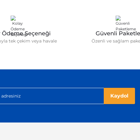
y Ödeme Seçeneği
Güvenli Paketl
tıyla tek çekim veya havale
Özenli ve sağlam pak
Kaydol