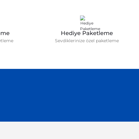
eme
Hediye Paketleme
etleme
Sevdiklerinize özel paketleme