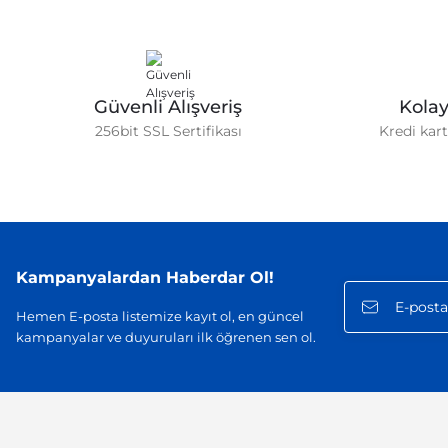
Güvenli Alışveriş
Kola
256bit SSL Sertifikası
Kredi kar
Kampanyalardan Haberdar Ol!
Hemen E-posta listemize kayıt ol, en güncel
kampanyalar ve duyuruları ilk öğrenen sen ol.