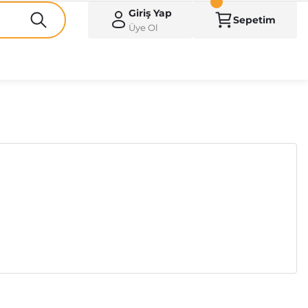
Giriş Yap
Sepetim
Üye Ol