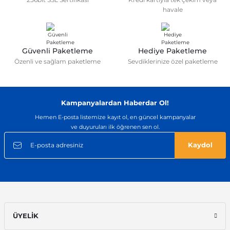
havale
Güvenli Paketleme
Hediye Paketleme
Özenli ve sağlam paketleme
Sevdiklerinize özel paketleme
Kampanyalardan Haberdar Ol!
Hemen E-posta listemize kayıt ol, en güncel kampanyalar
ve duyuruları ilk öğrenen sen ol.
Kaydol
ÜYELİK